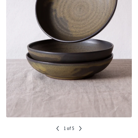
1
of 5