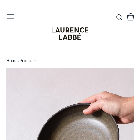
View
0
cart
ite
Home
Products