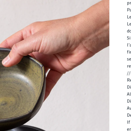
pr
Pa
L
Le
do
S
l'
fi
se
r
/
R
D
Al
D
A
De
If
e