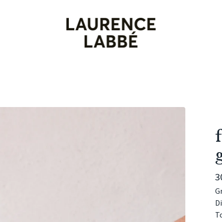
3
Gr
D
To