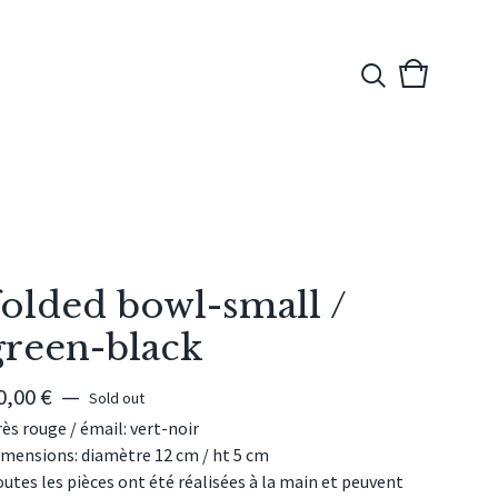
View
0
cart
items
folded bowl-small /
green-black
0,00
€
—
Sold out
ès rouge / émail: vert-noir
imensions: diamètre 12 cm / ht 5 cm
utes les pièces ont été réalisées à la main et peuvent