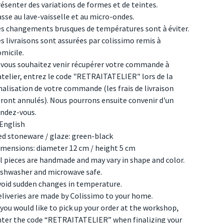
ésenter des variations de formes et de teintes.
sse au lave-vaisselle et au micro-ondes.
es changements brusques de températures sont à éviter.
s livraisons sont assurées par colissimo remis à
micile.
i vous souhaitez venir récupérer votre commande à
atelier, entrez le code "RETRAITATELIER" lors de la
nalisation de votre commande (les frais de livraison
ront annulés). Nous pourrons ensuite convenir d'un
endez-vous.
/English
ed stoneware / glaze: green-black
imensions: diameter 12 cm / height 5 cm
l pieces are handmade and may vary in shape and color.
ishwasher and microwave safe.
void sudden changes in temperature.
liveries are made by Colissimo to your home.
 you would like to pick up your order at the workshop,
nter the code “RETRAITATELIER” when finalizing your